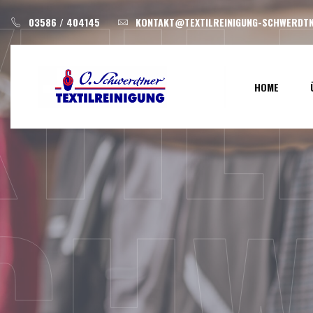
XTI
Skip
03586 / 404145
KONTAKT@TEXTILREINIGUNG-SCHWERDTN
to
content
HOME