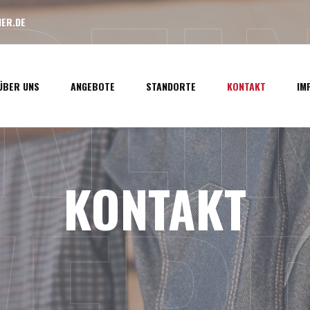
LREI
ER.DE
ÜBER UNS
ANGEBOTE
STANDORTE
KONTAKT
IM
KONTAKT