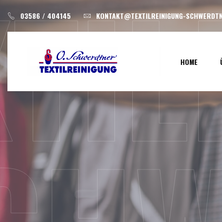
XTI
Skip
03586 / 404145
KONTAKT@TEXTILREINIGUNG-SCHWERDTN
to
content
HOME