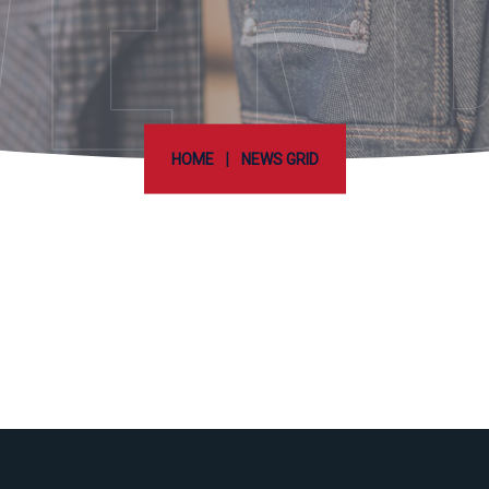
ER
|
HOME
NEWS GRID