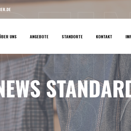
LREI
ER.DE
ÜBER UNS
ANGEBOTE
STANDORTE
KONTAKT
IM
NEWS STANDAR