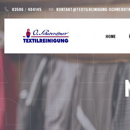
XTI
Skip
03586 / 404145
KONTAKT@TEXTILREINIGUNG-SCHWERDTN
to
content
HOME